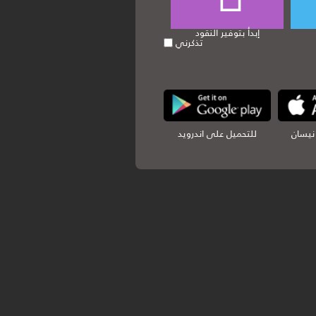
إبدأ بتوفير النقود
تذكرني
نيسان
للتحميل على اندرويد