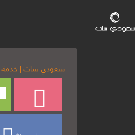
سعودي سات | خدمة تو
٪توفير بيانات حتى٧٥